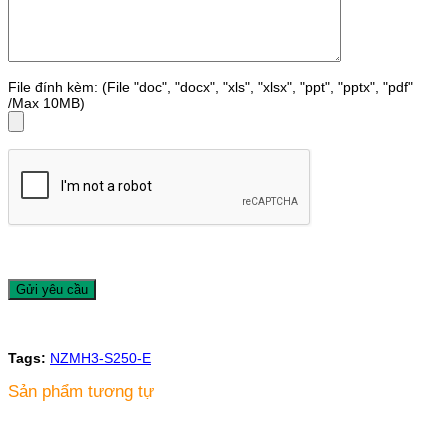
File đính kèm: (File "doc", "docx", "xls", "xlsx", "ppt", "pptx", "pdf"
/Max 10MB)
Tags:
NZMH3-S250-E
Sản phẩm tương tự