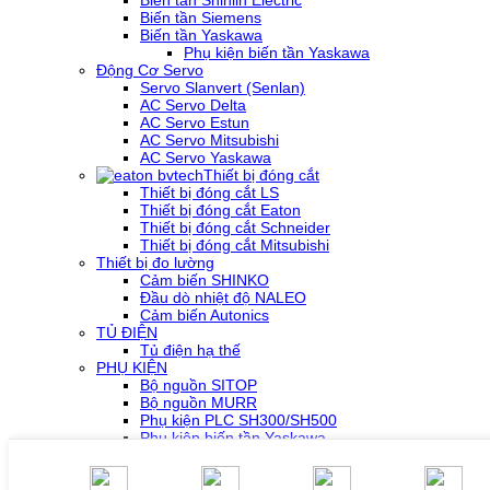
Biến tần Siemens
Biến tần Yaskawa
Phụ kiện biến tần Yaskawa
Động Cơ Servo
Servo Slanvert (Senlan)
AC Servo Delta
AC Servo Estun
AC Servo Mitsubishi
AC Servo Yaskawa
Thiết bị đóng cắt
Thiết bị đóng cắt LS
Thiết bị đóng cắt Eaton
Thiết bị đóng cắt Schneider
Thiết bị đóng cắt Mitsubishi
Thiết bị đo lường
Cảm biến SHINKO
Đầu dò nhiệt độ NALEO
Cảm biến Autonics
TỦ ĐIỆN
Tủ điện hạ thế
PHỤ KIỆN
Bộ nguồn SITOP
Bộ nguồn MURR
Phụ kiện PLC SH300/SH500
Phụ kiện biến tần Yaskawa
Phụ kiện Servo Sigma 5
Phụ kiện Servo Sigma 7
HỖ TRỢ KỸ THUẬT