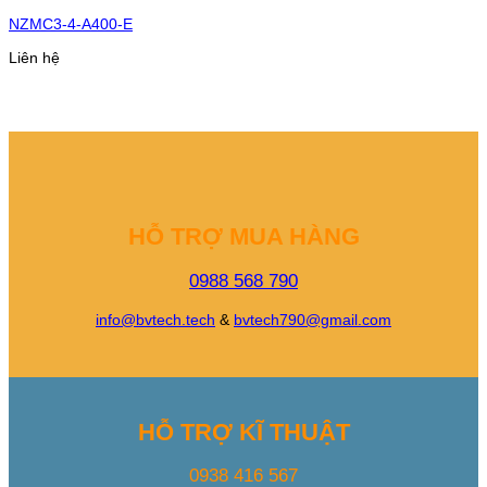
NZMC3-4-A400-E
Liên hệ
HỖ TRỢ MUA HÀNG
0988 568 790
info@bvtech.tech
&
bvtech790@gmail.com
HỖ TRỢ KĨ THUẬT
0938 416 567