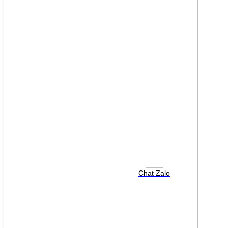
File đính kèm: (File "doc", "docx", "xls", "xlsx", "ppt",
"pptx", "pdf" /Max 10MB)
Chat Zalo
HOTLINE HỖ TRỢ
0988 568 790