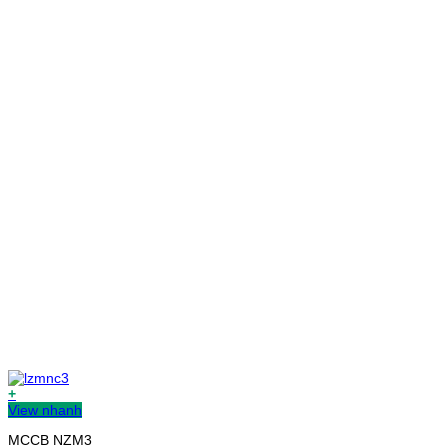
+
View nhanh
MCCB NZM3