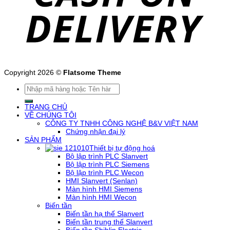
Copyright 2026 ©
Flatsome Theme
Tìm
kiếm:
TRANG CHỦ
VỀ CHÚNG TÔI
CÔNG TY TNHH CÔNG NGHỆ B&V VIỆT NAM
Chứng nhận đại lý
SẢN PHẨM
Thiết bị tự động hoá
Bộ lập trình PLC Slanvert
Bộ lập trình PLC Siemens
Bộ lập trình PLC Wecon
HMI Slanvert (Senlan)
Màn hình HMI Siemens
Màn hình HMI Wecon
Biến tần
Biến tần hạ thế Slanvert
Biến tần trung thế Slanvert
Biến tần Shihlin Electric