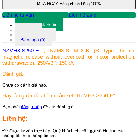
MUA NGAY
Hàng chính hãng 100%
Liên hệ tư vấn
Liên hệ Zalo
Thông số kỹ thuật
Tài liệu
Thông tin khác
Đánh giá (0)
NZMH3-S250-E
, NZM3-S MCCB (S type thermal
magnetic release without overload for motor protection,
withdrawable), 250A/3P, 150kA
Đánh giá
Chưa có đánh giá nào.
Hãy là người đầu tiên nhận xét “NZMH3-S250-E”
Bạn phải
đăng nhập
để gửi đánh giá.
Liên hệ:
Để được tư vấn trực tiếp, Quý khách chỉ cần gọi số Hotline của
chúng tôi theo thông tin sau: