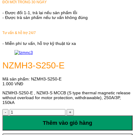
ĐỔI MỚI TRONG 30 NGÀY
- Được đổi 1-1, trả lại nếu sản phẩm lỗi
- Được trả sản phẩm nếu tư vấn không đúng
Tư vấn & hỗ trợ 24/7
- Miễn phí tư vấn, hỗ trợ kỹ thuật từ xa
NZMH3-S250-E
Mã sản phẩm:
NZMH3-S250-E
1.000
VNĐ
NZMH3-S250-E , NZM3-S MCCB (S type thermal magnetic release
without overload for motor protection, withdrawable), 250A/3P,
150kA
NZMH3-
S250-
E
Thêm vào giỏ hàng
số
lượng