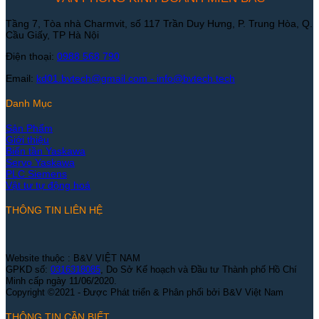
Tầng 7, Tòa nhà Charmvit, số 117 Trần Duy Hưng, P. Trung Hòa, Q.
Cầu Giấy, TP Hà Nội
Điện thoại:
0988 568 790
Email:
kd01.bvtech@gmail.com -
info@bvtech.tech
Danh Mục
Sản Phẩm
Giới thiệu
Biến tần Yaskawa
Servo Yaskawa
PLC Siemens
Vật tư tự động hoá
THÔNG TIN LIÊN HỆ
Website thuộc : B&V VIỆT NAM
GPKD số:
0316318085
, Do Sở Kế hoạch và Đầu tư Thành phố Hồ Chí
Minh cấp ngày 11/06/2020.
Copyright ©2021 - Được Phát triển & Phân phối bởi B&V Việt Nam
THÔNG TIN CẦN BIẾT