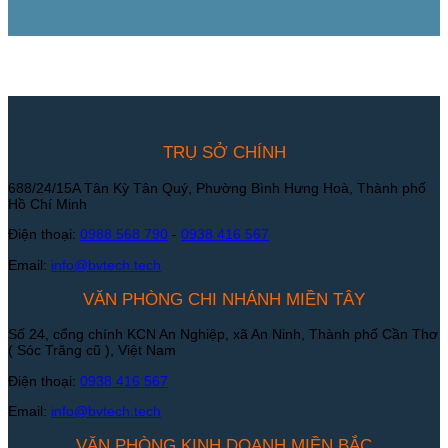
TRỤ SỞ CHÍNH
688/24/15A Tân Kỳ Tân Quý, Phường Bình Hưng Hoà, Thành phố
Hồ Chí Minh
Điện thoại:
0988 568 790
-
0938 416 567
Email:
info@bvtech.tech
VĂN PHÒNG CHI NHÁNH MIỀN TÂY
Số 24, cổng chính KCN An Nghiệp, xã An Ninh, Thành phố Cần Thơ
( Sóc Trăng cũ ), Việt Nam
Điện thoại:
0938 416 567
Email:
info@bvtech.tech
VĂN PHÒNG KINH DOANH MIỀN BẮC