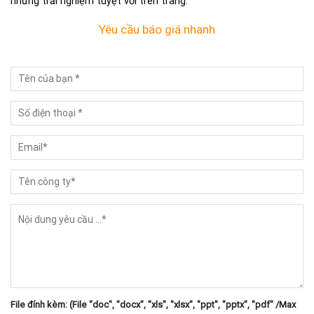
những trải nghiệm tuyệt vời trên trang.
Yêu cầu báo giá nhanh
File đính kèm: (File "doc", "docx", "xls", "xlsx", "ppt", "pptx", "pdf" /Max