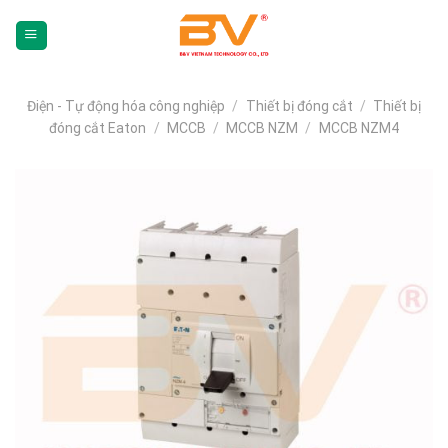
Skip
To
Content
(tạm
dịch)
Điện - Tự động hóa công nghiệp
/
Thiết bị đóng cắt
/
Thiết bị
đóng cắt Eaton
/
MCCB
/
MCCB NZM
/
MCCB NZM4