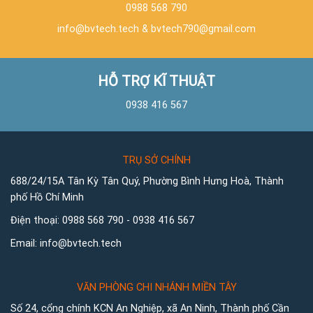
0988 568 790
info@bvtech.tech
&
bvtech790@gmail.com
HỖ TRỢ KĨ THUẬT
0938 416 567
TRỤ SỞ CHÍNH
688/24/15A Tân Kỳ Tân Quý, Phường Bình Hưng Hoà, Thành
phố Hồ Chí Minh
Điện thoại:
0988 568 790
-
0938 416 567
Email:
info@bvtech.tech
VĂN PHÒNG CHI NHÁNH MIỀN TÂY
Số 24, cổng chính KCN An Nghiệp, xã An Ninh, Thành phố Cần