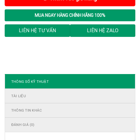
MUA NGAY
HÀNG CHÍNH HÃNG 100%
LIÊN HỆ TƯ VẤN
LIÊN HỆ ZALO
THÔNG SỐ KỸ THUẬT
TÀI LIỆU
THÔNG TIN KHÁC
ĐÁNH GIÁ (0)