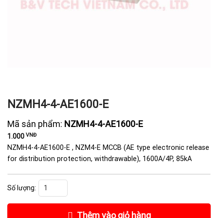
NZMH4-4-AE1600-E
Mã sản phẩm:
NZMH4-4-AE1600-E
VNĐ
1.000
NZMH4-4-AE1600-E , NZM4-E MCCB (AE type electronic release
for distribution protection, withdrawable), 1600A/4P, 85kA
NZMH4-4-AE1600-E số lượng
Thêm vào giỏ hàng