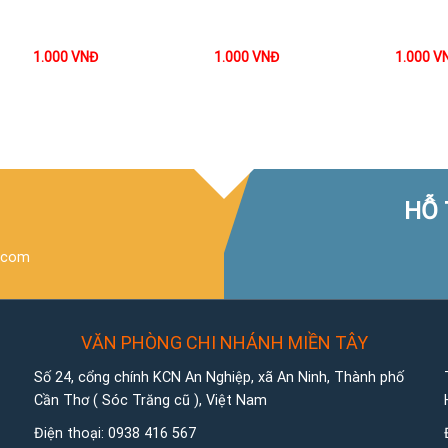
1.000
VNĐ
1.000
VNĐ
1.000
V
HỖ 
.com
VĂN PHÒNG CHI NHÁNH MIỀN TÂY
Số 24, cổng chính KCN An Nghiệp, xã An Ninh, Thành phố
Cần Thơ ( Sóc Trăng cũ ), Việt Nam
Điện thoại:
0938 416 567