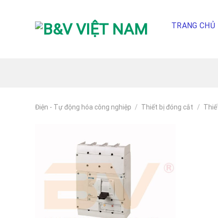
Skip
To
TRANG CHỦ
Content
(tạm
dịch)
Điện - Tự động hóa công nghiệp
/
Thiết bị đóng cắt
/
Thiế