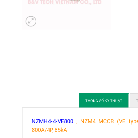
THÔNG SỐ KỸ THUẬT
T
NZMH4-4-VE800
, NZM4 MCCB (VE type ele
800A/4P, 85kA