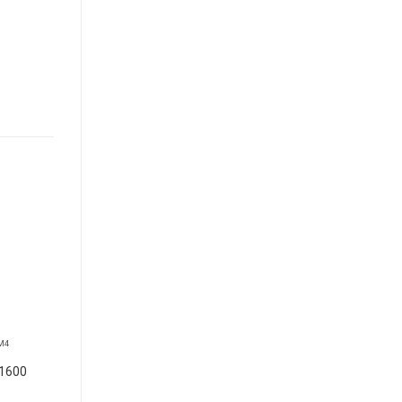
+
+
M4
MCCB NZM4
MCCB NZM4
1600
NZMH4-4-AE800-E
NZMH4-AE800-E