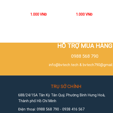
1.000
VNĐ
1.000
VNĐ
HỖ TRỢ MUA HÀNG
0988 568 790
info@bvtech.tech
&
bvtech790@gmail
TRỤ SỞ CHÍNH
688/24/15A Tân Kỳ Tân Quý, Phường Bình Hưng Hoà,
Thành phố Hồ Chí Minh
Điện thoại:
0988 568 790
-
0938 416 567