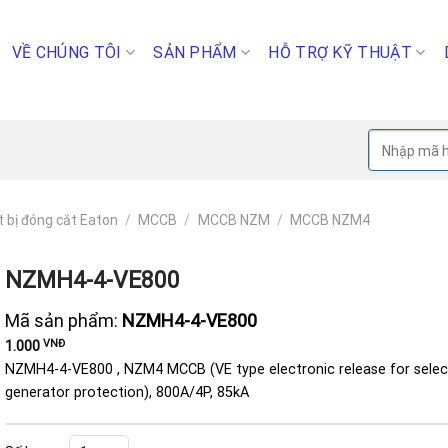
VỀ CHÚNG TÔI
SẢN PHẨM
HỖ TRỢ KỸ THUẬT
Tìm
kiếm:
t bị đóng cắt Eaton
/
MCCB
/
MCCB NZM
/
MCCB NZM4
NZMH4-4-VE800
Mã sản phẩm:
NZMH4-4-VE800
VNĐ
1.000
NZMH4-4-VE800 , NZM4 MCCB (VE type electronic release for selecti
generator protection), 800A/4P, 85kA
NZMH4-4-VE800 số lượng