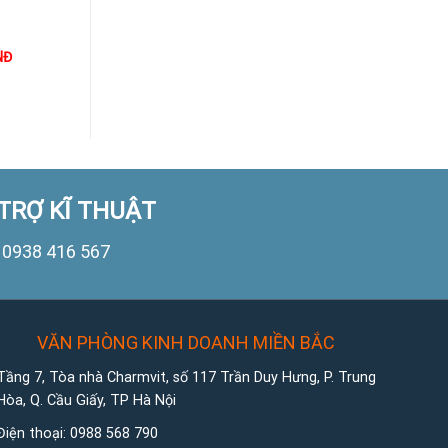
NĐ
1.000
VNĐ
1.000
VNĐ
TRỢ KĨ THUẬT
0938 416 567
VĂN PHÒNG KINH DOANH MIỀN BẮC
Tầng 7, Tòa nhà Charmvit, số 117 Trần Duy Hưng, P. Trung
Hòa, Q. Cầu Giấy, TP Hà Nội
Điện thoại:
0988 568 790