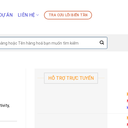
DỰ ÁN
LIÊN HỆ
TRA CỨU LỖI BIẾN TẦN
HỖ TRỢ TRỰC TUYẾN
vity,