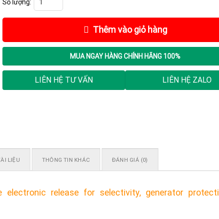
Thêm vào giỏ hàng
MUA NGAY
HÀNG CHÍNH HÃNG 100%
LIÊN HỆ TƯ VẤN
LIÊN HỆ ZALO
ÀI LIỆU
THÔNG TIN KHÁC
ĐÁNH GIÁ (0)
ctronic release for selectivity, generator protecti