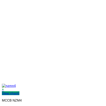
+
View nhanh
MCCB NZM4