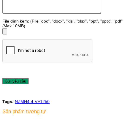
File đính kèm: (File "doc", "docx", "xls", "xlsx", "ppt", "pptx", "pdf"
/Max 10MB)
Tags:
NZMH4-4-VE1250
Sản phẩm tương tự