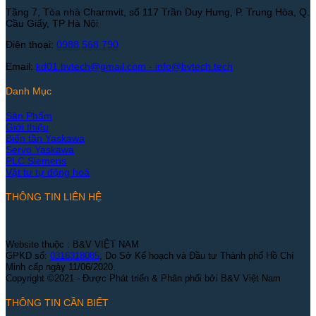
Tầng 7, Tòa nhà Charmvit, số 117 Trần Duy Hưng, P. Trung Hòa, Q.
Cầu Giấy, TP Hà Nội
Điện thoại:
0988 568 790
Email:
kd01.bvtech@gmail.com -
info@bvtech.tech
Danh Mục
Sản Phẩm
Giới thiệu
Biến tần Yaskawa
Servo Yaskawa
PLC Siemens
Vật tư tự động hoá
THÔNG TIN LIÊN HỆ
Website thuộc : B&V VIỆT NAM
GPKD số:
0316318085
, Do Sở Kế hoạch và Đầu tư Thành phố Hồ Chí
Minh cấp ngày 11/06/2020.
Copyright ©2021 - Được Phát triển & Phân phối bởi B&V Việt Nam
THÔNG TIN CẦN BIẾT