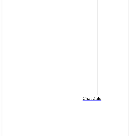
File đính kèm: (File "doc", "docx", "xls", "xlsx", "ppt",
"pptx", "pdf" /Max 10MB)
Chat Zalo
HOTLINE HỖ TRỢ
0988 568 790