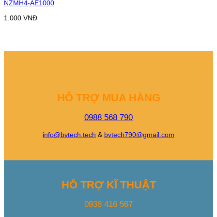
NZMH4-AE1000
1.000
VNĐ
HỖ TRỢ MUA HÀNG
0988 568 790
info@bvtech.tech
&
bvtech790@gmail.com
HỖ TRỢ KĨ THUẬT
0938 416 567