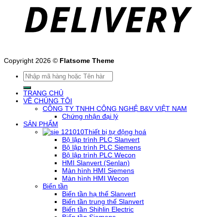
Copyright 2026 ©
Flatsome Theme
Tìm
kiếm:
TRANG CHỦ
VỀ CHÚNG TÔI
CÔNG TY TNHH CÔNG NGHỆ B&V VIỆT NAM
Chứng nhận đại lý
SẢN PHẨM
Thiết bị tự động hoá
Bộ lập trình PLC Slanvert
Bộ lập trình PLC Siemens
Bộ lập trình PLC Wecon
HMI Slanvert (Senlan)
Màn hình HMI Siemens
Màn hình HMI Wecon
Biến tần
Biến tần hạ thế Slanvert
Biến tần trung thế Slanvert
Biến tần Shihlin Electric
Biến tần Siemens