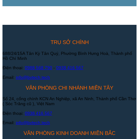
TRỤ SỞ CHÍNH
688/24/15A Tân Kỳ Tân Quý, Phường Bình Hưng Hoà, Thành phố
Hồ Chí Minh
Điện thoại:
0988 568 790
-
0938 416 567
Email:
info@bvtech.tech
VĂN PHÒNG CHI NHÁNH MIỀN TÂY
Số 24, cổng chính KCN An Nghiệp, xã An Ninh, Thành phố Cần Thơ
( Sóc Trăng cũ ), Việt Nam
Điện thoại:
0938 416 567
Email:
info@bvtech.tech
VĂN PHÒNG KINH DOANH MIỀN BẮC