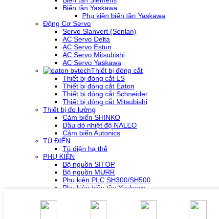
Biến tần Yaskawa
Phụ kiện biến tần Yaskawa
Động Cơ Servo
Servo Slanvert (Senlan)
AC Servo Delta
AC Servo Estun
AC Servo Mitsubishi
AC Servo Yaskawa
Thiết bị đóng cắt
Thiết bị đóng cắt LS
Thiết bị đóng cắt Eaton
Thiết bị đóng cắt Schneider
Thiết bị đóng cắt Mitsubishi
Thiết bị đo lường
Cảm biến SHINKO
Đầu dò nhiệt độ NALEO
Cảm biến Autonics
TỦ ĐIỆN
Tủ điện hạ thế
PHỤ KIỆN
Bộ nguồn SITOP
Bộ nguồn MURR
Phụ kiện PLC SH300/SH500
Phụ kiện biến tần Yaskawa
Phụ kiện Servo Sigma 5
Phụ kiện Servo Sigma 7
HỖ TRỢ KỸ THUẬT
Tải về /Download