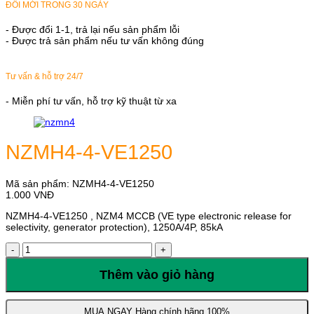
ĐỔI MỚI TRONG 30 NGÀY
- Được đổi 1-1, trả lại nếu sản phẩm lỗi
- Được trả sản phẩm nếu tư vấn không đúng
Tư vấn & hỗ trợ 24/7
- Miễn phí tư vấn, hỗ trợ kỹ thuật từ xa
NZMH4-4-VE1250
Mã sản phẩm:
NZMH4-4-VE1250
1.000
VNĐ
NZMH4-4-VE1250 , NZM4 MCCB (VE type electronic release for
selectivity, generator protection), 1250A/4P, 85kA
NZMH4-
4-
VE1250
Thêm vào giỏ hàng
số
lượng
MUA NGAY
Hàng chính hãng 100%