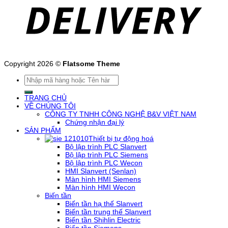
Copyright 2026 ©
Flatsome Theme
Tìm
kiếm:
TRANG CHỦ
VỀ CHÚNG TÔI
CÔNG TY TNHH CÔNG NGHỆ B&V VIỆT NAM
Chứng nhận đại lý
SẢN PHẨM
Thiết bị tự động hoá
Bộ lập trình PLC Slanvert
Bộ lập trình PLC Siemens
Bộ lập trình PLC Wecon
HMI Slanvert (Senlan)
Màn hình HMI Siemens
Màn hình HMI Wecon
Biến tần
Biến tần hạ thế Slanvert
Biến tần trung thế Slanvert
Biến tần Shihlin Electric
Biến tần Siemens