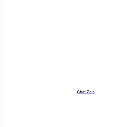
File đính kèm: (File "doc", "docx", "xls", "xlsx", "ppt",
"pptx", "pdf" /Max 10MB)
Chat Zalo
HOTLINE HỖ TRỢ
0988 568 790