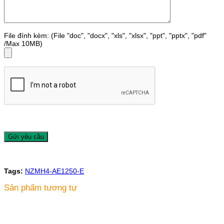
File đính kèm: (File "doc", "docx", "xls", "xlsx", "ppt", "pptx", "pdf"
/Max 10MB)
Tags:
NZMH4-AE1250-E
Sản phẩm tương tự