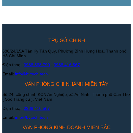
TRỤ SỞ CHÍNH
688/24/15A Tân Kỳ Tân Quý, Phường Bình Hưng Hoà, Thành phố
Hồ Chí Minh
Điện thoại:
0988 568 790
-
0938 416 567
Email:
info@bvtech.tech
VĂN PHÒNG CHI NHÁNH MIỀN TÂY
Số 24, cổng chính KCN An Nghiệp, xã An Ninh, Thành phố Cần Thơ
( Sóc Trăng cũ ), Việt Nam
Điện thoại:
0938 416 567
Email:
info@bvtech.tech
VĂN PHÒNG KINH DOANH MIỀN BẮC