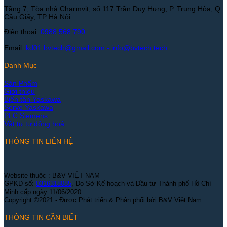
Tầng 7, Tòa nhà Charmvit, số 117 Trần Duy Hưng, P. Trung Hòa, Q.
Cầu Giấy, TP Hà Nội
Điện thoại:
0988 568 790
Email:
kd01.bvtech@gmail.com -
info@bvtech.tech
Danh Mục
Sản Phẩm
Giới thiệu
Biến tần Yaskawa
Servo Yaskawa
PLC Siemens
Vật tư tự động hoá
THÔNG TIN LIÊN HỆ
Website thuộc : B&V VIỆT NAM
GPKD số:
0316318085
, Do Sở Kế hoạch và Đầu tư Thành phố Hồ Chí
Minh cấp ngày 11/06/2020.
Copyright ©2021 - Được Phát triển & Phân phối bởi B&V Việt Nam
THÔNG TIN CẦN BIẾT