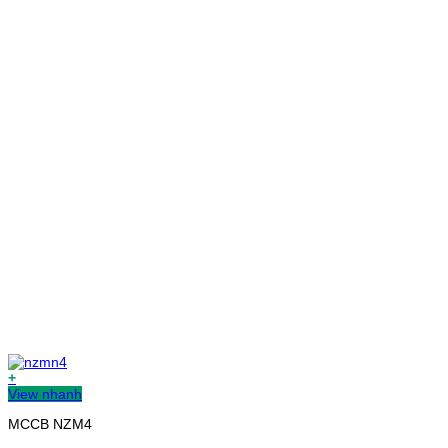
+
View nhanh
MCCB NZM4