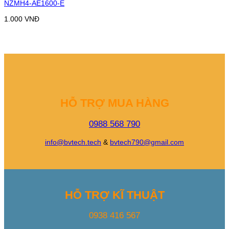
NZMH4-AE1600-E
1.000
VNĐ
HỖ TRỢ MUA HÀNG
0988 568 790
info@bvtech.tech
&
bvtech790@gmail.com
HỖ TRỢ KĨ THUẬT
0938 416 567