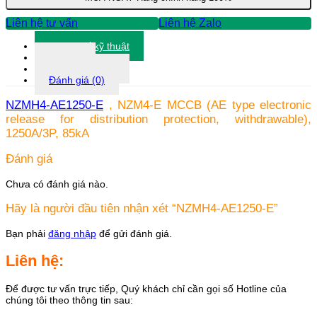
Liên hệ tư vấn
Liên hệ Zalo
Thông số kỹ thuật
Tài liệu
Thông tin khác
Đánh giá (0)
NZMH4-AE1250-E
, NZM4-E MCCB (AE type electronic
release for distribution protection, withdrawable),
1250A/3P, 85kA
Đánh giá
Chưa có đánh giá nào.
Hãy là người đầu tiên nhận xét “NZMH4-AE1250-E”
Bạn phải
đăng nhập
để gửi đánh giá.
Liên hệ:
Để được tư vấn trực tiếp, Quý khách chỉ cần gọi số Hotline của
chúng tôi theo thông tin sau: