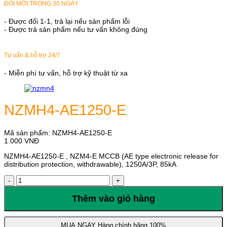
ĐỔI MỚI TRONG 30 NGÀY
- Được đổi 1-1, trả lại nếu sản phẩm lỗi
- Được trả sản phẩm nếu tư vấn không đúng
Tư vấn & hỗ trợ 24/7
- Miễn phí tư vấn, hỗ trợ kỹ thuật từ xa
NZMH4-AE1250-E
Mã sản phẩm:
NZMH4-AE1250-E
1.000
VNĐ
NZMH4-AE1250-E , NZM4-E MCCB (AE type electronic release for
distribution protection, withdrawable), 1250A/3P, 85kA
NZMH4-
AE1250-
E
Thêm vào giỏ hàng
số
lượng
MUA NGAY
Hàng chính hãng 100%