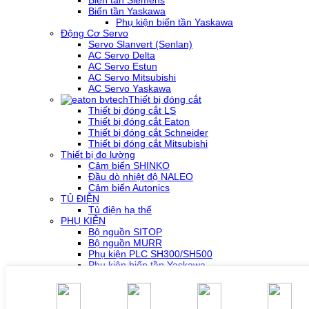
Biến tần Yaskawa
Phụ kiện biến tần Yaskawa
Động Cơ Servo
Servo Slanvert (Senlan)
AC Servo Delta
AC Servo Estun
AC Servo Mitsubishi
AC Servo Yaskawa
Thiết bị đóng cắt
Thiết bị đóng cắt LS
Thiết bị đóng cắt Eaton
Thiết bị đóng cắt Schneider
Thiết bị đóng cắt Mitsubishi
Thiết bị đo lường
Cảm biến SHINKO
Đầu dò nhiệt độ NALEO
Cảm biến Autonics
TỦ ĐIỆN
Tủ điện hạ thế
PHỤ KIỆN
Bộ nguồn SITOP
Bộ nguồn MURR
Phụ kiện PLC SH300/SH500
Phụ kiện biến tần Yaskawa
Phụ kiện Servo Sigma 5
Phụ kiện Servo Sigma 7
HỖ TRỢ KỸ THUẬT
Tải về /Download