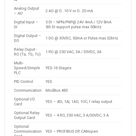
Analog Output
2 AO @ 0…10 V or 0…20 mA
– AO
Digital Input –
5 DI – NPN/PNP@ 24V 4mA / 12V 8mA
DI
5th DI support pulse max 50kHz
Digital Output –
1 DO @ 30VDC, 50mA or Pulse max 32kHz
DO
Relay Ouput -
1 RO @ 250 VAC, 3A / 30VDC, 3A
RO (Ta, Tb, Tc)
Multi-
Speed/Simple
YES-16 Stages
PLC
PID Control
YES
Communication
ModBus 485
Optional I/O
YES – 4DI, 1AI, 1AO, 1OC,1 relay output
Card
Optional Relay
YES – 4 RO, 250 VAC, 3 A/30VDC, 3 A
Output Card
Optional
Communication
YES – PROFIBUS DP, CANopen