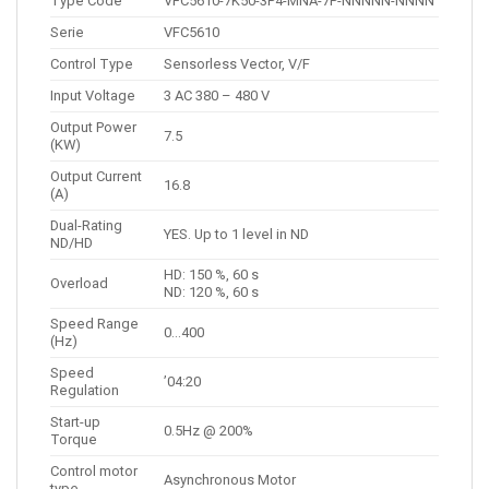
Type Code
VFC5610-7K50-3P4-MNA-7P-NNNNN-NNNN
Serie
VFC5610
Control Type
Sensorless Vector, V/F
Input Voltage
3 AC 380 – 480 V
Output Power
7.5
(KW)
Output Current
16.8
(A)
Dual-Rating
YES. Up to 1 level in ND
ND/HD
HD: 150 %, 60 s
Overload
ND: 120 %, 60 s
Speed Range
0…400
(Hz)
Speed
’04:20
Regulation
Start-up
0.5Hz @ 200%
Torque
Control motor
Asynchronous Motor
type