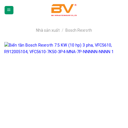
Skip
To
Content
(tạm
dịch)
Nhà sản xuất
/
Bosch Rexroth