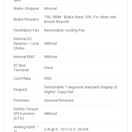
Brake chopper
Internal
75Ω 780W . Brake Ratio 10%. For other ask
Brake Resistor
Bosch Rexroth
Ventilation Fan
Removable cooling Fan
Internal DC
Reactor – Line
Without
Choke
Internal EMC
Without
DC Bus
Have
Terminal
Cold Plate
IP20
Detachable 7 segment standard display (5
Keypad
digits). Copy Unit
Firmware
General firmware
Safety Torque
Off Function
Without
(STO)
Analog Input –
2 AI @ 0…10 V or 0…20 mA
AI