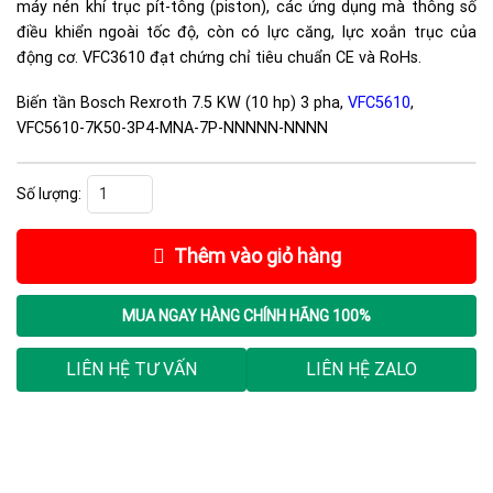
máy nén khí trục pít-tông (piston), các ứng dụng mà thông số
điều khiển ngoài tốc độ, còn có lực căng, lực xoắn trục của
động cơ. VFC3610 đạt chứng chỉ tiêu chuẩn CE và RoHs.
Biến tần Bosch Rexroth 7.5 KW (10 hp) 3 pha,
VFC5610
,
VFC5610-7K50-3P4-MNA-7P-NNNNN-NNNN
Biến tần Bosch Rexroth 7.5 KW (10 hp) 3 pha, VFC5610, R912005104, V
Thêm vào giỏ hàng
MUA NGAY
HÀNG CHÍNH HÃNG 100%
LIÊN HỆ TƯ VẤN
LIÊN HỆ ZALO