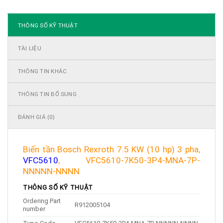
THÔNG SỐ KỸ THUẬT
TÀI LIỆU
THÔNG TIN KHÁC
THÔNG TIN BỔ SUNG
ĐÁNH GIÁ (0)
Biến tần Bosch Rexroth 7.5 KW (10 hp) 3 pha,
VFC5610
, VFC5610-7K50-3P4-MNA-7P-
NNNNN-NNNN
THÔNG SỐ KỸ THUẬT
Ordering Part
R912005104
number