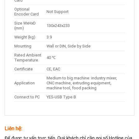
Card
Optional
Not Support
Encoder Card
Size WxHxD
130x243x233
(mm)
Weight (kg)
3.9
Mounting
Wall or DIN, Side by Side
Rated Ambient
40 ℃
Temperature
Certificate
CE, EAC
Medium to big machine: industry mixer,
Application
CNC machine, extruding equipment,
machine tool, food packing
Connect to PC
YES-USB Type B
Liên hệ:
Để được tư vấn trực tiếp, Quý khách chỉ cần gọi số Hotline của