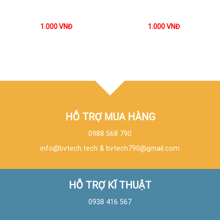
1.000
VNĐ
1.000
VNĐ
HỖ TRỢ MUA HÀNG
0988 568 790
info@bvtech.tech
&
bvtech790@gmail.com
HỖ TRỢ KĨ THUẬT
0938 416 567