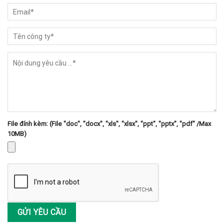
File đính kèm: (File "doc", "docx", "xls", "xlsx", "ppt", "pptx", "pdf" /Max
10MB)