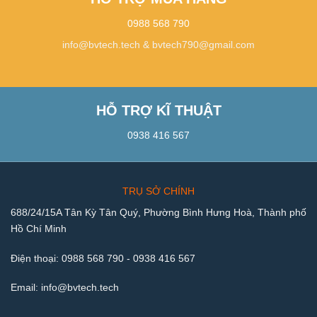
0988 568 790
info@bvtech.tech
&
bvtech790@gmail.com
HỖ TRỢ KĨ THUẬT
0938 416 567
TRỤ SỞ CHÍNH
688/24/15A Tân Kỳ Tân Quý, Phường Bình Hưng Hoà, Thành phố
Hồ Chí Minh
Điện thoại:
0988 568 790
-
0938 416 567
Email:
info@bvtech.tech