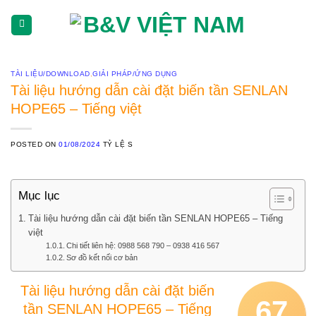
Skip
To
Content
(tạm
dịch)
TÀI LIỆU/DOWNLOAD
,
GIẢI PHÁP/ỨNG DỤNG
Tài liệu hướng dẫn cài đặt biến tần SENLAN
HOPE65 – Tiếng việt
POSTED ON
01/08/2024
TỶ LỆ S
Mục lục
Tài liệu hướng dẫn cài đặt biến tần SENLAN HOPE65 – Tiếng
việt
Chi tiết liên hệ: 0988 568 790 – 0938 416 567
Sơ đồ kết nối cơ bản
Tài liệu hướng dẫn cài đặt biến
67
tần SENLAN HOPE65 – Tiếng